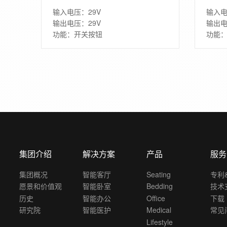
输入电压：29V
输入电
输出电压：29V
输出电
功能：开关按钮
功能
集团介绍
解决方案
产品
服务
集团概况
智能客厅
Seating
专利
愿景和价值观
智能卧室
Bedding
技术
历史
智能办公
Office
下载
研究院
智能医护
Medical
常见
Lifestyle