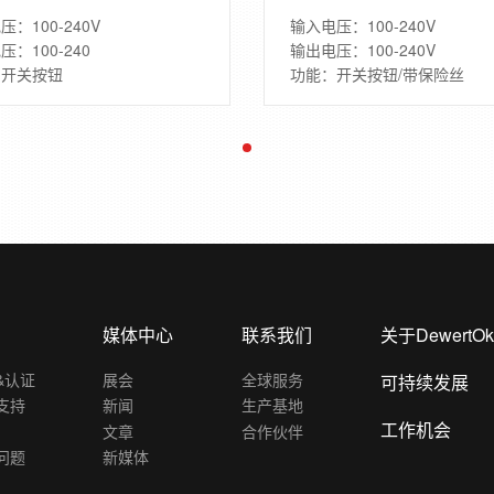
压：100-240V
输入电压：100-240V
压：100-240
输出电压：100-240V
：开关按钮
功能：开关按钮/带保险丝
媒体中心
联系我们
关于DewertOk
&认证
展会
全球服务
可持续发展
支持
新闻
生产基地
工作机会
文章
合作伙伴
问题
新媒体