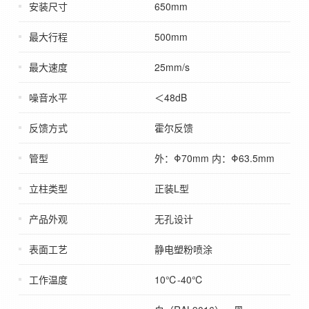
安装尺寸
650mm
最大行程
500mm
最大速度
25mm/s
噪音水平
＜48dB
反馈方式
霍尔反馈
管型
外：Φ70mm 内：Φ63.5mm
立柱类型
正装L型
产品外观
无孔设计
表面工艺
静电塑粉喷涂
工作温度
10℃-40℃